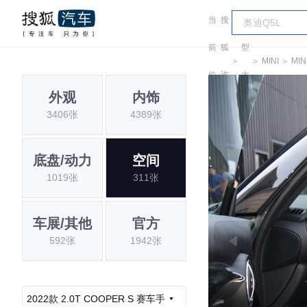
当
搜
车
前
狐
型
＞
＞
MINI
＞
MIN
位
汽
大
外观
内饰
置:
车
全
3406张
4389张
底盘/动力
空间
1019张
311张
车展/其他
官方
592张
1942张
2022款 2.0T COOPER S 赛车手