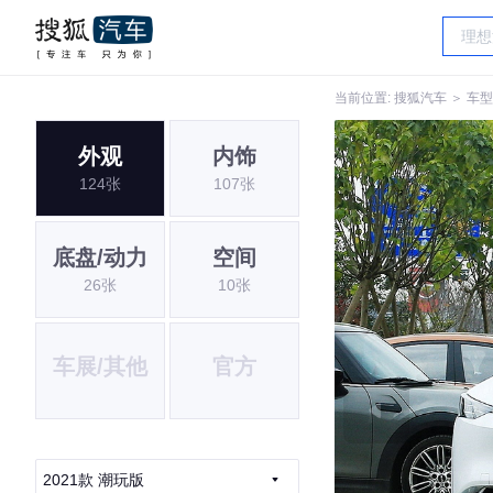
当前位置:
搜狐汽车
＞
车型
外观
内饰
124张
107张
底盘/动力
空间
26张
10张
车展/其他
官方
2021款 潮玩版