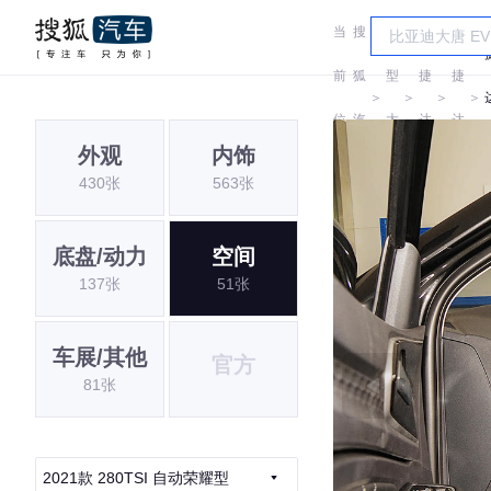
当
搜
车
前
狐
型
捷
捷
＞
＞
＞
＞
位
汽
大
达
达
外观
内饰
置:
车
全
430张
563张
底盘/动力
空间
137张
51张
车展/其他
官方
81张
2021款 280TSI 自动荣耀型