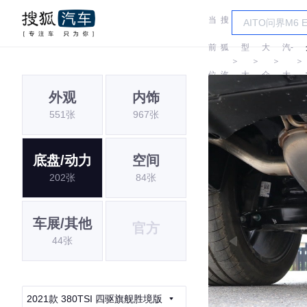
当
搜
车
一
前
狐
型
大
汽-
＞
＞
＞
＞
位
汽
大
众
大
外观
内饰
置:
车
全
众
551张
967张
底盘/动力
空间
202张
84张
车展/其他
官方
44张
2021款 380TSI 四驱旗舰胜境版