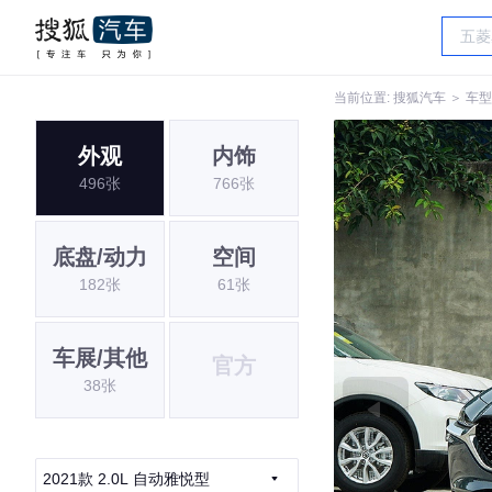
当前位置:
搜狐汽车
＞
车型
外观
内饰
496张
766张
底盘/动力
空间
182张
61张
车展/其他
官方
38张
2021款 2.0L 自动雅悦型