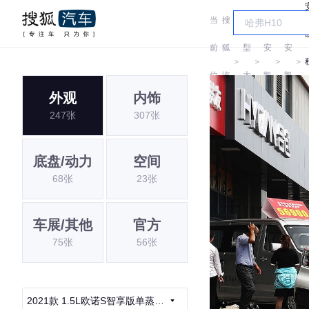
当
搜
车
长
长
前
狐
型
安
安
＞
＞
＞
＞
位
汽
大
凯
凯
外观
内饰
置:
车
全
程
程
247张
307张
底盘/动力
空间
68张
23张
车展/其他
官方
75张
56张
2021款 1.5L欧诺S智享版单蒸空