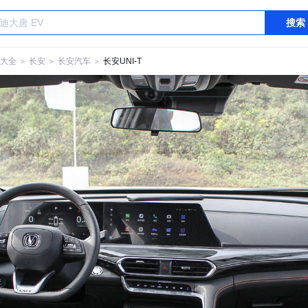
搜索
大全
＞
长安
＞
长安汽车
＞
长安UNI-T