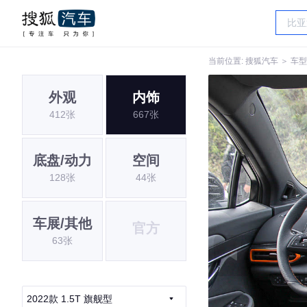
当前位置:
搜狐汽车
＞
车型
外观
内饰
412张
667张
底盘/动力
空间
128张
44张
车展/其他
官方
63张
2022款 1.5T 旗舰型