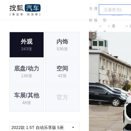
当
搜
车
上汽大
前
狐
型
＞
＞
通
＞
位
汽
大
MAXUS
外观
内饰
置:
车
全
343张
536张
底盘/动力
空间
136张
42张
车展/其他
官方
48张
2022款 1.5T 自动乐享版 5座