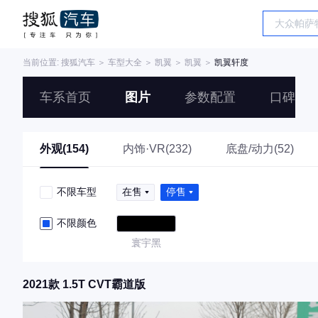
当前位置:
搜狐汽车
＞
车型大全
＞
凯翼
＞
凯翼
＞
凯翼轩度
车系首页
图片
参数配置
口碑
外观(154)
内饰·VR(232)
底盘/动力(52)
不限车型
在售
停售
不限颜色
寰宇黑
2021款 1.5T CVT霸道版