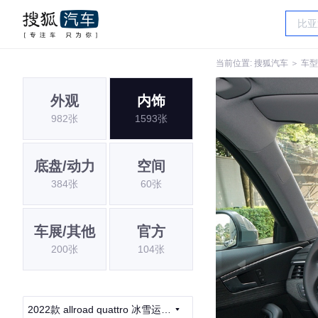
当前位置:
搜狐汽车
＞
车型
外观
内饰
982张
1593张
底盘/动力
空间
384张
60张
车展/其他
官方
200张
104张
2022款 allroad quattro 冰雪运动