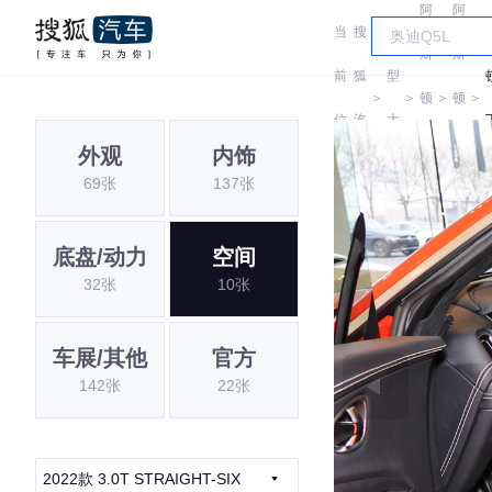
阿
阿
当
搜
车
斯
斯
前
狐
型
＞
＞
顿
＞
顿
＞
位
汽
大
马
马
外观
内饰
置:
车
全
69张
137张
丁
丁
底盘/动力
空间
32张
10张
车展/其他
官方
142张
22张
2022款 3.0T STRAIGHT-SIX