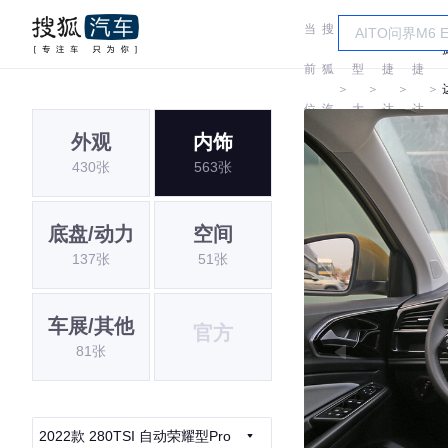
当
搜
车
前
狐
型
捷
捷
＞
＞
＞
＞
位
汽
大
达
达
外观
内饰
置:
车
全
430张
563张
底盘/动力
空间
137张
51张
车展/其他
官方
81张
2022款 280TSI 自动荣耀型Pro