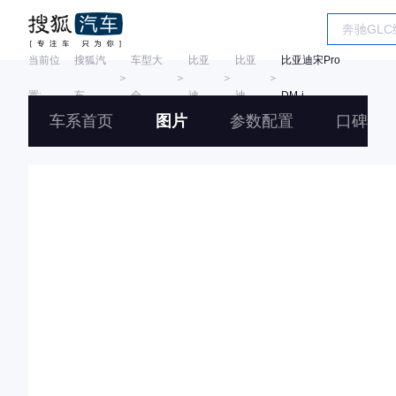
当前位
搜狐汽
车型大
比亚
比亚
比亚迪宋Pro
＞
＞
＞
＞
置:
车
全
迪
迪
DM-i
车系首页
图片
参数配置
口碑