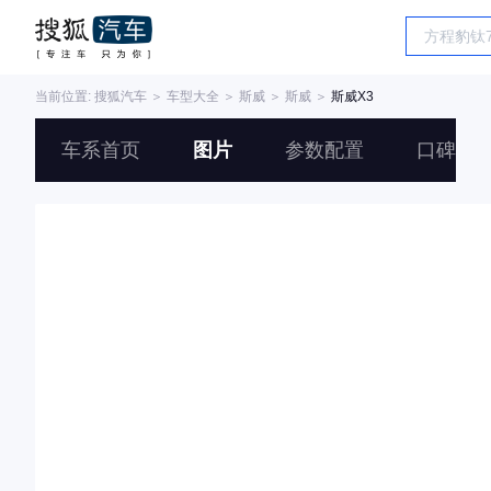
当前位置:
搜狐汽车
＞
车型大全
＞
斯威
＞
斯威
＞
斯威X3
车系首页
图片
参数配置
口碑