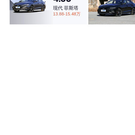
现代 菲斯塔
13.88-15.48万