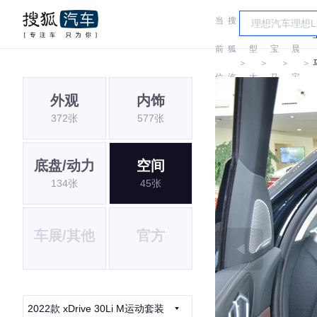
当
搜
车
华
前
狐
型
宝
晨
＞
＞
＞
＞
位
汽
大
马
宝
外观
内饰
置:
车
全
马
372张
577张
底盘/动力
空间
134张
45张
车展/其他
官方
2022款 xDrive 30Li M运动套装