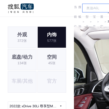
当
搜
车
华
前
狐
型
宝
晨
＞
＞
＞
＞
位
汽
大
马
宝
外观
内饰
置:
车
全
马
372张
577张
底盘/动力
空间
134张
45张
车展/其他
官方
2022款 xDrive 30Li 尊享型M运