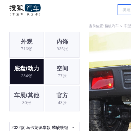
当前位置:
搜狐汽车
＞
车型
外观
内饰
716张
936张
底盘/动力
空间
234张
77张
车展/其他
官方
30张
43张
2022款 马卡龙臻享款 磷酸铁锂