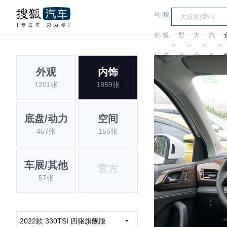
当
搜
车
上
前
狐
型
大
汽
＞
＞
＞
＞
位
汽
大
众
大
外观
内饰
置:
车
全
众
1201张
1859张
底盘/动力
空间
457张
155张
车展/其他
官方
57张
2022款 330TSI 四驱旗舰版