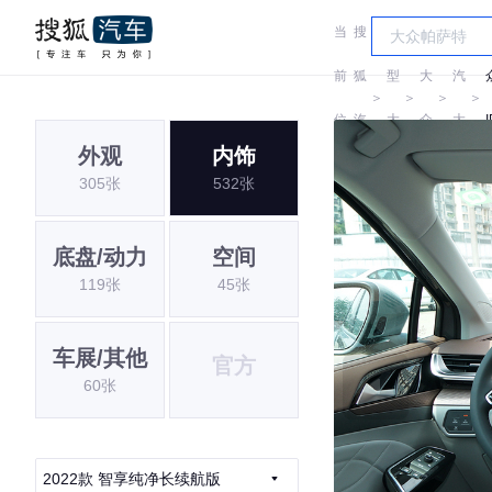
当
搜
车
上
前
狐
型
大
汽
＞
＞
＞
＞
位
汽
大
众
大
I
外观
内饰
置:
车
全
众
305张
532张
底盘/动力
空间
119张
45张
车展/其他
官方
60张
2022款 智享纯净长续航版