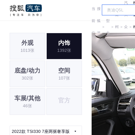
汽
当
搜
车
斯
大
前
狐
型
＞
＞
柯
＞
众
＞
位
汽
大
达
斯
外观
内饰
置:
车
全
1013张
1392张
柯
达
底盘/动力
空间
302张
107张
车展/其他
官方
46张
2022款 TSI330 7座两驱奢享版