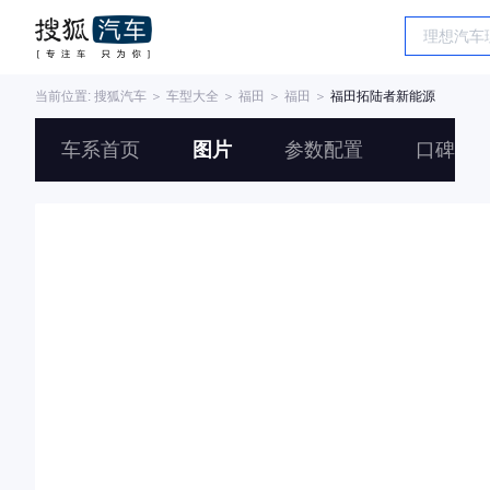
当前位置:
搜狐汽车
＞
车型大全
＞
福田
＞
福田
＞
福田拓陆者新能源
车系首页
图片
参数配置
口碑