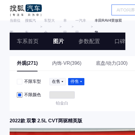
当前位
搜狐汽
车型大
丰
一汽丰
丰田RAV4荣放双
＞
＞
＞
＞
置:
车
全
田
田
擎
车系首页
图片
参数配置
口碑
外观(271)
内饰·VR(396)
底盘/动力(100)
不限车型
在售
停售
不限颜色
铂金白
2022款 双擎 2.5L CVT两驱精英版