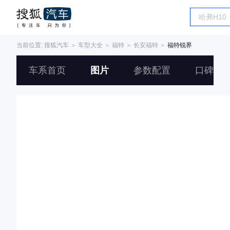
当前位置:
搜狐汽车
＞
车型大全
＞
福特
＞
长安福特
＞
福特锐界
车系首页
图片
参数配置
口碑