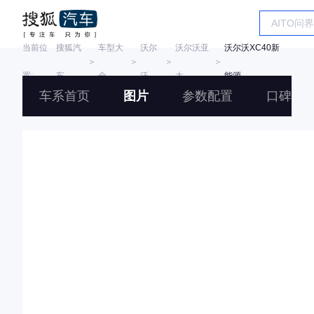
当前位
搜狐汽
车型大
沃尔
沃尔沃亚
沃尔沃XC40新
＞
＞
＞
＞
置:
车
全
沃
太
能源
车系首页
图片
参数配置
口碑