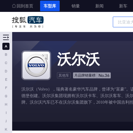
回到首页
车型库
销量
新闻
新车
车型大全
精准选车
A
A
沃尔沃
B
奥迪
C
AITO
D
No.36
其他车
月品牌销量榜
E
埃安
F
沃尔沃（Volvo），瑞典著名豪华汽车品牌，曾译为“富豪”。该
阿维塔
德堡创建。沃尔沃集团现拥有沃尔沃卡车、沃尔沃客车、沃
G
奥迪AUDI
牌。沃尔沃汽车已不在沃尔沃集团旗下，2010年被中国吉利
H
阿斯顿马丁
I
J
阿尔法罗密欧
K
埃尚