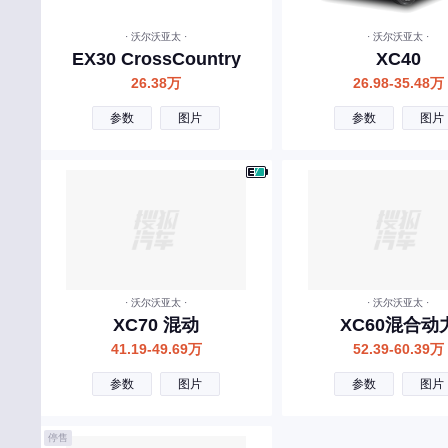
宾利
· 沃尔沃亚太 ·
· 沃尔沃亚太 ·
北汽制造
EX30 CrossCountry
XC40
奔腾
26.38万
26.98-35.48万
北汽瑞翔
参数
图片
参数
图片
北汽雷驰
百智新能源
C
长安
长城
· 沃尔沃亚太 ·
· 沃尔沃亚太 ·
长安启源
XC70 混动
XC60混合动
41.19-49.69万
52.39-60.39万
长安凯程
参数
图片
参数
图片
长安欧尚
昌河
停售