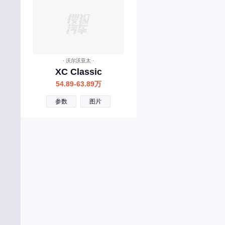
创维汽车
曹操汽车
成功汽车
橙仕
· 沃尔沃亚太 ·
XC Classic
D
54.89-63.89万
大众
参数
图片
东风风神
东风
东风风行
东风郑州日产
东风小康
东风纳米
东风风光