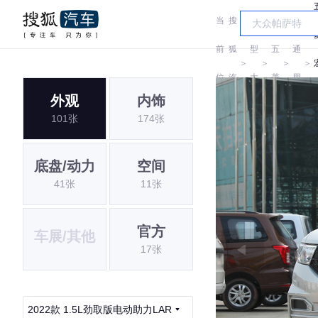
当
搜
车
汽
前
狐
型
五
通
＞
＞
＞
＞
位
汽
大
菱
用
外观
内饰
置:
车
全
五
101张
174张
菱
底盘/动力
空间
41张
11张
官方
车展/其他
17张
2022款 1.5L劲取版电动助力LAR