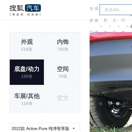
当
搜
车
上
前
狐
型
大
汽
＞
＞
＞
＞
位
汽
大
众
大
I
外观
内饰
置:
车
全
众
519张
792张
底盘/动力
空间
190张
70张
车展/其他
官方
116张
2022款 Active Pure 纯净智享版