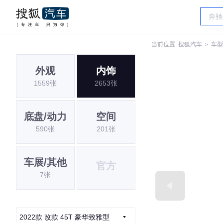
当前位置:
搜狐汽车
＞
车型
外观
内饰
1559张
2653张
底盘/动力
空间
590张
201张
车展/其他
官方
7张
2022款 改款 45T 豪华致雅型