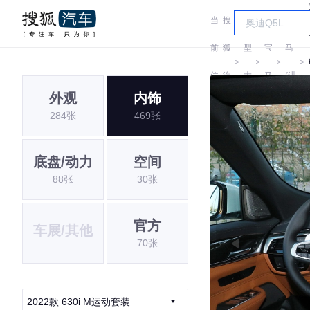
当
搜
车
宝
前
狐
型
宝
马
＞
＞
＞
＞
位
汽
大
马
(进
外观
内饰
置:
车
全
口)
284张
469张
底盘/动力
空间
88张
30张
官方
车展/其他
70张
2022款 630i M运动套装