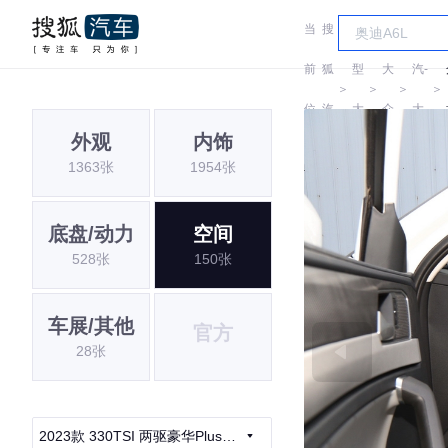
当
搜
车
一
前
狐
型
大
汽-
＞
＞
＞
＞
位
汽
大
众
大
外观
内饰
置:
车
全
众
1363张
1954张
底盘/动力
空间
528张
150张
车展/其他
官方
28张
2023款 330TSI 两驱豪华Plus进