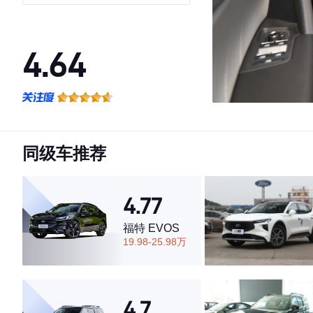
阶版
4.64
·外观表现较为优秀，优于59%同级车
·内饰表现一般，低于74%同级车
·空间表现一般，低于51%同级车
同级车推荐
4.77
福特 EVOS
19.98-25.98万
4.7