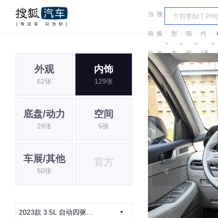
当
搜
车
现
前
狐
型
现
代
＞
＞
＞
＞
位
汽
大
代
(进
外观
内饰
置:
车
全
口)
62张
129张
底盘/动力
空间
29张
5张
车展/其他
官方
50张
2023款 3.5L 自动四驱