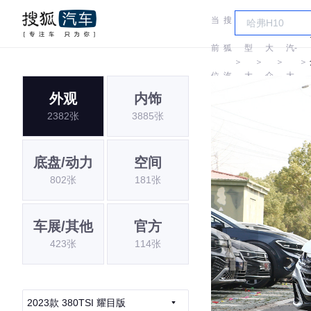
当
搜
车
一
前
狐
型
大
汽-
＞
＞
＞
＞
位
汽
大
众
大
外观
内饰
置:
车
全
众
2382张
3885张
底盘/动力
空间
802张
181张
车展/其他
官方
423张
114张
2023款 380TSI 耀目版