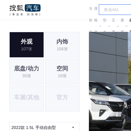
当
搜
车
汽
前
狐
型
五
通
＞
＞
＞
＞
位
汽
大
菱
用
外观
内饰
置:
车
全
五
107张
156张
菱
底盘/动力
空间
35张
10张
车展/其他
官方
2022款 1.5L 手动自由型