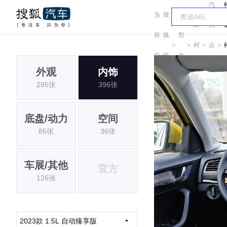
汽
当
搜
车
斯
大
前
狐
型
＞
＞
柯
＞
众
＞
位
汽
大
达
斯
外观
内饰
置:
车
全
285张
396张
柯
达
底盘/动力
空间
85张
36张
车展/其他
官方
126张
2023款 1.5L 自动臻享版