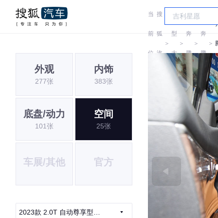
当
搜
车
前
狐
型
奔
奔
＞
＞
＞
＞
位
汽
大
腾
腾
外观
内饰
置:
车
全
277张
383张
底盘/动力
空间
101张
25张
车展/其他
官方
2023款 2.0T 自动尊享型