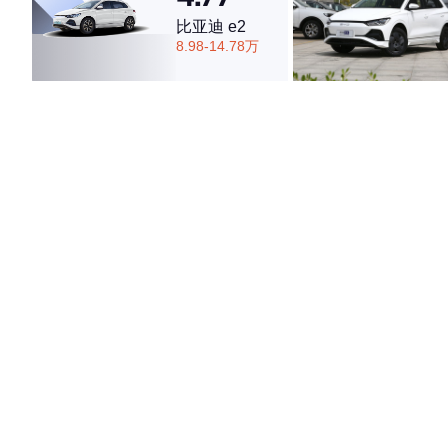
比亚迪 e2
8.98-14.78万