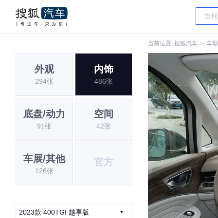
当前位置:
搜狐汽车
＞
车型
外观
内饰
294张
486张
底盘/动力
空间
91张
42张
车展/其他
官方
126张
2023款 400TGI 越享版