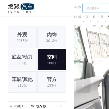
当
搜
车
东
前
狐
型
日
风
＞
＞
＞
＞
位
汽
大
产
日
外观
内饰
置:
车
全
产
2037张
3013张
底盘/动力
空间
687张
180张
车展/其他
官方
318张
133张
2023款 1.6L CVT悦享版