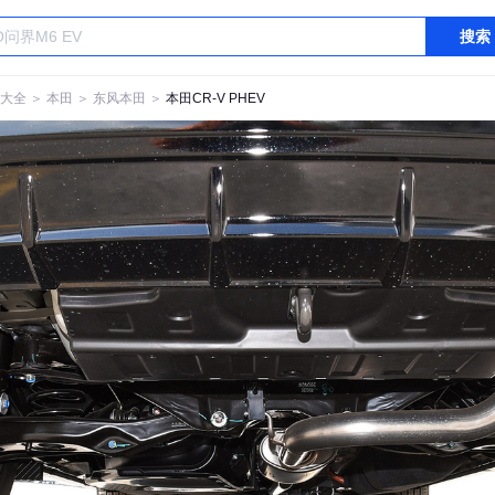
搜索
大全
＞
本田
＞
东风本田
＞
本田CR-V PHEV