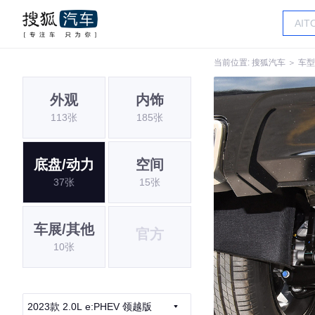
当前位置:
搜狐汽车
＞
车型
外观
内饰
113张
185张
底盘/动力
空间
37张
15张
车展/其他
官方
10张
2023款 2.0L e:PHEV 领越版