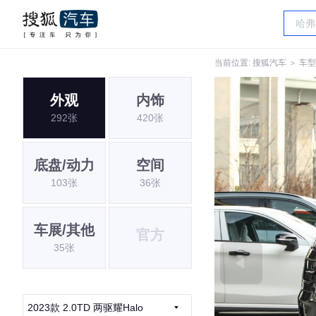
当前位置:
搜狐汽车
＞
车型
外观
内饰
292张
420张
底盘/动力
空间
103张
36张
车展/其他
官方
35张
2023款 2.0TD 两驱耀Halo