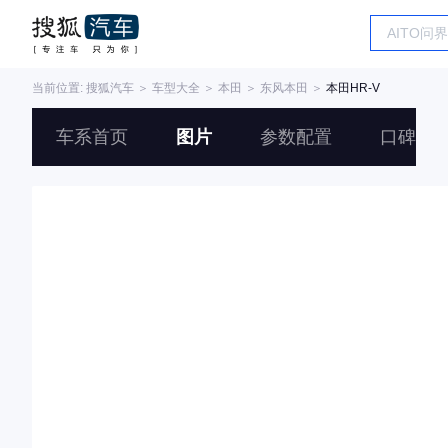
当前位置:
搜狐汽车
＞
车型大全
＞
本田
＞
东风本田
＞
本田HR-V
车系首页
图片
参数配置
口碑