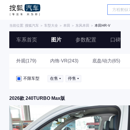
当前位置:
搜狐汽车
＞
车型大全
＞
本田
＞
东风本田
＞
本田HR-V
车系首页
图片
参数配置
口碑
外观(179)
内饰·VR(243)
底盘/动力(65)
不限车型
在售
停售
2026款 240TURBO Max版