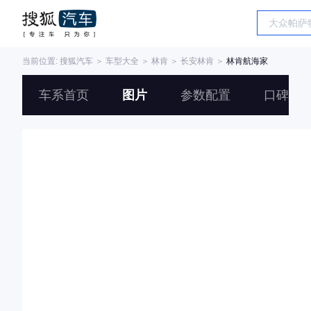
当前位置:
搜狐汽车
＞
车型大全
＞
林肯
＞
长安林肯
＞
林肯航海家
车系首页
图片
参数配置
口碑