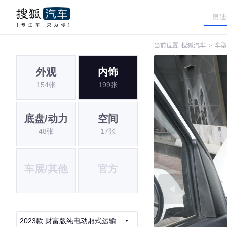
当前位置:
搜狐汽车
＞
车型
外观
内饰
154张
199张
底盘/动力
空间
48张
17张
车展/其他
官方
2023款 财富版纯电动厢式运输车