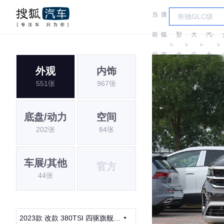
当
搜
车
一
前
狐
型
大
汽-
＞
＞
＞
＞
位
汽
大
众
大
外观
内饰
置:
车
全
众
551张
967张
底盘/动力
空间
202张
84张
车展/其他
官方
44张
2023款 改款 380TSI 四驱旗舰胜