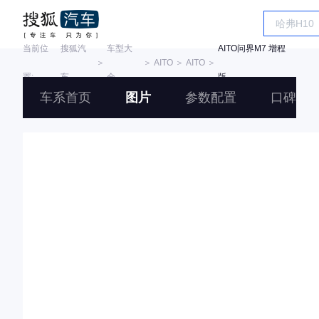
当前位
搜狐汽
车型大
AITO问界M7 增程
＞
＞
AITO
＞
AITO
＞
置:
车
全
版
车系首页
图片
参数配置
口碑