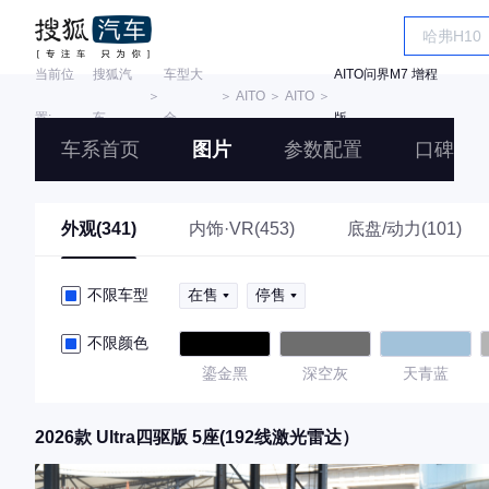
当前位
搜狐汽
车型大
AITO问界M7 增程
＞
＞
AITO
＞
AITO
＞
置:
车
全
版
车系首页
图片
参数配置
口碑
外观(341)
内饰·VR(453)
底盘/动力(101)
不限车型
在售
停售
不限颜色
鎏金黑
深空灰
天青蓝
2026款 Ultra四驱版 5座(192线激光雷达）