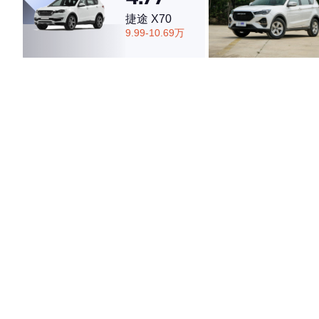
捷途 X70
9.99-10.69万