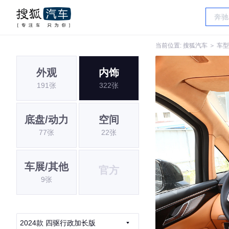
当前位置:
搜狐汽车
＞
车型
外观
内饰
191张
322张
底盘/动力
空间
77张
22张
车展/其他
官方
9张
2024款 四驱行政加长版